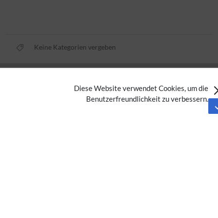
Keine Kategorien vergeben
Datenschutz
Diese Website verwendet Cookies, um die
Nutzungsbedingungen
Benutzerfreundlichkeit zu verbessern.
Impressum
Barrierefreiheit
Analysedienste