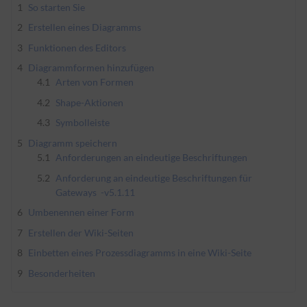
1
So starten Sie
2
Erstellen eines Diagramms
3
Funktionen des Editors
4
Diagrammformen hinzufügen
4.1
Arten von Formen
4.2
Shape-Aktionen
4.3
Symbolleiste
5
Diagramm speichern
5.1
Anforderungen an eindeutige Beschriftungen
5.2
Anforderung an eindeutige Beschriftungen für
Gateways
-v5.1.1
1
6
Umbenennen einer Form
7
Erstellen der Wiki-Seiten
8
Einbetten eines Prozessdiagramms in eine Wiki-Seite
9
Besonderheiten