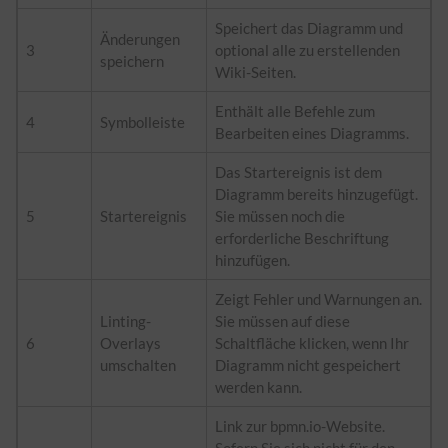
Speichert das Diagramm und
Änderungen
3
optional alle zu erstellenden
speichern
Wiki-Seiten.
Enthält alle Befehle zum
4
Symbolleiste
Bearbeiten eines Diagramms.
Das Startereignis ist dem
Diagramm bereits hinzugefügt.
5
Startereignis
Sie müssen noch die
erforderliche Beschriftung
hinzufügen.
Zeigt Fehler und Warnungen an.
Linting-
Sie müssen auf diese
6
Overlays
Schaltfläche klicken, wenn Ihr
umschalten
Diagramm nicht gespeichert
werden kann.
Link zur bpmn.io-Website.
Sofern Sie sich nicht für den