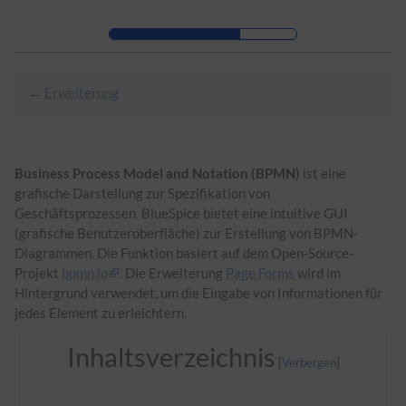
Zur Kopfleiste
Zur Hauptnavigation
Zu den Seitenwerkzeugen
Zum Arbeitsbereich
←
Erweiterung
Business Process Model and Notation (BPMN)
ist eine
grafische Darstellung zur Spezifikation von
Geschäftsprozessen. BlueSpice bietet eine intuitive GUI
(grafische Benutzeroberfläche) zur Erstellung von BPMN-
Diagrammen. Die Funktion basiert auf dem Open-Source-
Projekt
bpmn.io
. Die Erweiterung
Page Forms
wird im
Hintergrund verwendet, um die Eingabe von Informationen für
jedes Element zu erleichtern.
Inhaltsverzeichnis