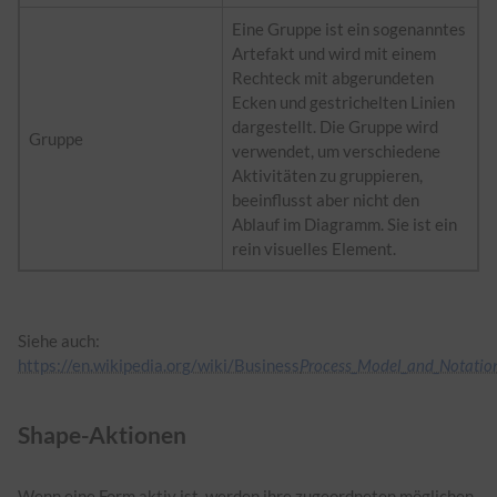
Eine Gruppe ist ein sogenanntes
Artefakt und wird mit einem
Rechteck mit abgerundeten
Ecken und gestrichelten Linien
dargestellt. Die Gruppe wird
Gruppe
verwendet, um verschiedene
Aktivitäten zu gruppieren,
beeinflusst aber nicht den
Ablauf im Diagramm. Sie ist ein
rein visuelles Element.
​Siehe auch:
https://en.wikipedia.org/wiki/Business
Process_Model_and_Notatio
Shape-Aktionen
​Wenn eine Form aktiv ist, werden ihre zugeordneten möglichen