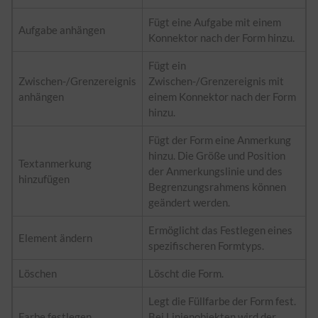
Fügt eine Aufgabe mit einem
Aufgabe anhängen
Konnektor nach der Form hinzu.
Fügt ein
Zwischen-/Grenzereignis
Zwischen-/Grenzereignis mit
anhängen
einem Konnektor nach der Form
hinzu.
Fügt der Form eine Anmerkung
hinzu. Die Größe und Position
Textanmerkung
der Anmerkungslinie und des
hinzufügen
Begrenzungsrahmens können
geändert werden.
Ermöglicht das Festlegen eines
Element ändern
spezifischeren Formtyps.
Löschen
Löscht die Form.
Legt die Füllfarbe der Form fest.
Farbe festlegen
Bei Linienobjekten wird der