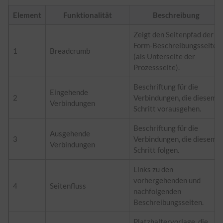
Element
Funktionalität
Beschreibung
Zeigt den Seitenpfad der
Form-Beschreibungsseite
1
Breadcrumb
(als Unterseite der
Prozessseite).
Beschriftung für die
Eingehende
2
Verbindungen, die diesem
Verbindungen
Schritt vorausgehen.
Beschriftung für die
Ausgehende
3
Verbindungen, die diesem
Verbindungen
Schritt folgen.
Links zu den
vorhergehenden und
4
Seitenfluss
nachfolgenden
Beschreibungsseiten.
Platzhaltervorlage, die