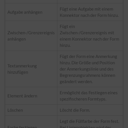
Fügt eine Aufgabe mit einem
Aufgabe anhängen
Konnektor nach der Form hinzu.
Fügt ein
Zwischen-/Grenzereignis
Zwischen-/Grenzereignis mit
anhängen
einem Konnektor nach der Form
hinzu.
Fügt der Form eine Anmerkung
hinzu. Die Größe und Position
Textanmerkung
der Anmerkungslinie und des
hinzufügen
Begrenzungsrahmens können
geändert werden.
Ermöglicht das Festlegen eines
Element ändern
spezifischeren Formtyps.
Löschen
Löscht die Form.
Legt die Füllfarbe der Form fest.
Farbe festlegen
Bei Linienobjekten wird der