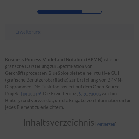
Zur Kopfleiste
Zur Hauptnavigation
Zu den Seitenwerkzeugen
Zum Arbeitsbereich
←
Erweiterung
Business Process Model and Notation (BPMN)
ist eine
grafische Darstellung zur Spezifikation von
Geschäftsprozessen. BlueSpice bietet eine intuitive GUI
(grafische Benutzeroberfläche) zur Erstellung von BPMN-
Diagrammen. Die Funktion basiert auf dem Open-Source-
Projekt
bpmn.io
. Die Erweiterung
Page Forms
wird im
Hintergrund verwendet, um die Eingabe von Informationen für
jedes Element zu erleichtern.
Inhaltsverzeichnis