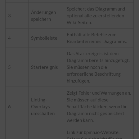
Speichert das Diagramm und
Änderungen
3
optional alle zu erstellenden
speichern
Wiki-Seiten.
Enthält alle Befehle zum
4
Symbolleiste
Bearbeiten eines Diagramms.
Das Startereignis ist dem
Diagramm bereits hinzugefügt.
5
Startereignis
Sie müssen noch die
erforderliche Beschriftung
hinzufügen.
Zeigt Fehler und Warnungen an.
Linting-
Sie müssen auf diese
6
Overlays
Schaltfläche klicken, wenn Ihr
umschalten
Diagramm nicht gespeichert
werden kann.
Link zur bpmn.io-Website.
Sofern Sie sich nicht für den