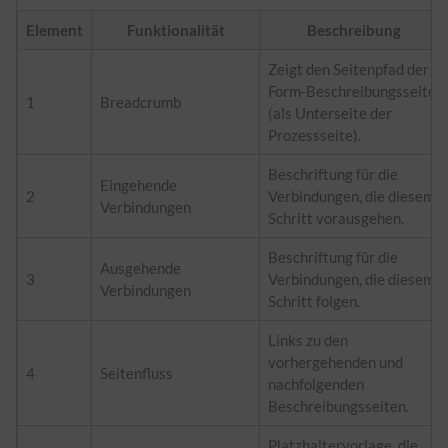
Element
Funktionalität
Beschreibung
Zeigt den Seitenpfad der
Form-Beschreibungsseite
1
Breadcrumb
(als Unterseite der
Prozessseite).
Beschriftung für die
Eingehende
2
Verbindungen, die diesem
Verbindungen
Schritt vorausgehen.
Beschriftung für die
Ausgehende
3
Verbindungen, die diesem
Verbindungen
Schritt folgen.
Links zu den
vorhergehenden und
4
Seitenfluss
nachfolgenden
Beschreibungsseiten.
Platzhaltervorlage, die