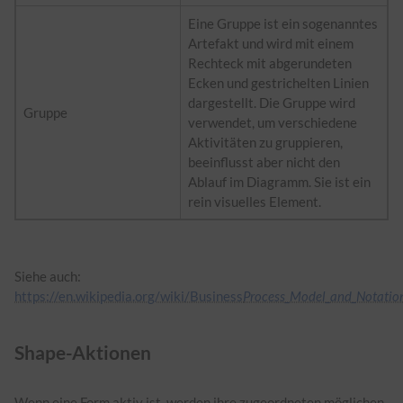
Eine Gruppe ist ein sogenanntes
Artefakt und wird mit einem
Rechteck mit abgerundeten
Ecken und gestrichelten Linien
dargestellt. Die Gruppe wird
Gruppe
verwendet, um verschiedene
Aktivitäten zu gruppieren,
beeinflusst aber nicht den
Ablauf im Diagramm. Sie ist ein
rein visuelles Element.
​Siehe auch:
https://en.wikipedia.org/wiki/Business
Process_Model_and_Notatio
Shape-Aktionen
​Wenn eine Form aktiv ist, werden ihre zugeordneten möglichen