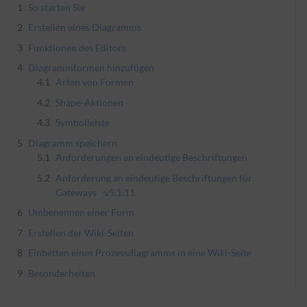
1
So starten Sie
2
Erstellen eines Diagramms
3
Funktionen des Editors
4
Diagrammformen hinzufügen
4.1
Arten von Formen
4.2
Shape-Aktionen
4.3
Symbolleiste
5
Diagramm speichern
5.1
Anforderungen an eindeutige Beschriftungen
5.2
Anforderung an eindeutige Beschriftungen für
Gateways
-v5.1.1
1
6
Umbenennen einer Form
7
Erstellen der Wiki-Seiten
8
Einbetten eines Prozessdiagramms in eine Wiki-Seite
9
Besonderheiten