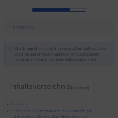
Zur Kopfleiste
Zur Hauptnavigation
Zu den Seitenwerkzeugen
Zum Arbeitsbereich
←
Erweiterung
ChatIntegration ist ab BlueSpice 5.2 enthalten. Diese
Erweiterung erfordert mehrere Voraussetzungen,
bevor sie für Nutzer in einem Wiki verfügbar ist.
Inhaltsverzeichnis
1
Übersicht
2
Chat-Client-Benutzernamen zum Wiki hinzufügen
2.1
So finden Sie Ihren Slack-Benutzernamen