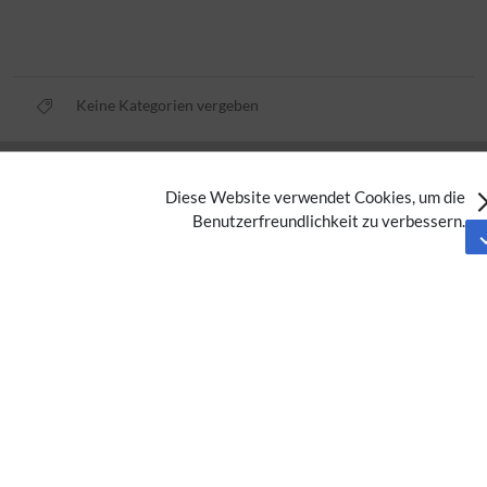
Keine Kategorien vergeben
Datenschutz
Diese Website verwendet Cookies, um die
Nutzungsbedingungen
Benutzerfreundlichkeit zu verbessern.
Impressum
Barrierefreiheit
Analysedienste