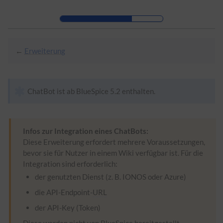
Zur Kopfleiste
Zur Hauptnavigation
Zu den Seitenwerkzeugen
Zum Arbeitsbereich
←
Erweiterung
ChatBot ist ab BlueSpice 5.2 enthalten.
Infos zur Integration eines ChatBots:
Diese Erweiterung erfordert mehrere Voraussetzungen,
bevor sie für Nutzer in einem Wiki verfügbar ist. Für die
Integration sind erforderlich:
der genutzten Dienst (z. B. IONOS oder Azure)
die API-Endpoint-
URL
der API-Key (Token)