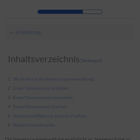
Zur Kopfleiste
Zur Hauptnavigation
Zu den Seitenwerkzeugen
Zum Arbeitsbereich
←
Erweiterung
Inhaltsverzeichnis
1
Wo finde ich die Namensraumverwaltung?
2
Einen Namensraum erstellen
3
Einen Namensraum bearbeiten
4
Einen Namensraum löschen
5
Namenskonflikte mit anderen Präfixen
6
Weiterführende Links
Die Namensraumverwaltung ermöglicht es, Namensräume zu