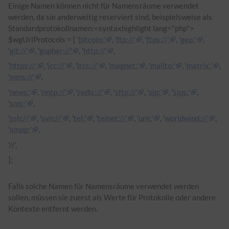
Einige Namen können nicht für Namensräume verwendet
werden, da sie anderweitig reserviert sind, beispielsweise als
Standardprotokollnamen:<syntaxhighlight lang="php">
$wgUrlProtocols = [ '
bitcoin:'
, '
ftp://'
, ​​'
ftps://'
, ​​'
geo:'
,
'
git://'
, ​​'
gopher://'
, ​​'
http://'
,
'
https://'
, ​​'
irc://'
, ​​'
ircs://'
, ​​'
magnet:'
, '
mailto:'
, '
matrix:'
,
'
mms://'
,
'
news:'
, '
nntp://'
, ​​'
redis://'
, ​​'
sftp://'
, ​​'
sip:'
, '
sips:'
,
'
sms:'
,
'
ssh://'
, ​​'
svn://'
, ​​'
tel:'
, '
telnet://'
, ​​'
urn:'
, '
worldwind://'
, ​​
'
xmpp:'
,
'//',
];
Falls solche Namen für Namensräume verwendet werden
sollen, müssen sie zuerst als Werte für Protokolle oder andere
Kontexte entfernt werden.