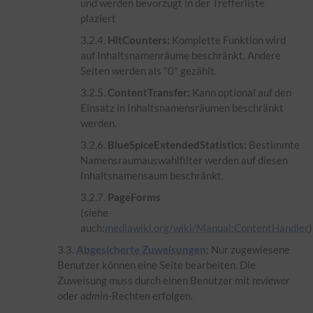
und werden bevorzugt in der Trefferliste
plaziert
HitCounters:
Komplette Funktion wird
auf Inhaltsnamenräume beschränkt. Andere
Seiten werden als "0" gezählt.
ContentTransfer:
Kann optional auf den
Einsatz in Inhaltsnamensräumen beschränkt
werden.
BlueSpiceExtendedStatistics:
Bestimmte
Namensraumauswahlfilter werden auf diesen
Inhaltsnamensaum beschränkt.
PageForms
(siehe
auch:
mediawiki.org/wiki/Manual:ContentHandler
)
Abgesicherte Zuweisungen:
Nur zugewiesene
Benutzer können eine Seite bearbeiten. Die
Zuweisung muss durch einen Benutzer mit
reviewer
oder
admin
-Rechten erfolgen.