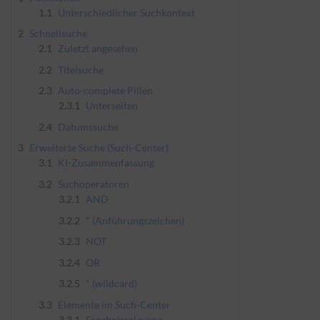
1.1
Unterschiedlicher Suchkontext
2
Schnellsuche
2.1
Zuletzt angesehen
2.2
Titelsuche
2.3
Auto-complete Pillen
2.3.1
Unterseiten
2.4
Datumssuche
3
Erweiterte Suche (Such-Center)
3.1
KI-Zusammenfassung
3.2
Suchoperatoren
3.2.1
AND
3.2.2
" (Anführungszeichen)
3.2.3
NOT
3.2.4
OR
3.2.5
* (wildcard)
3.3
Elemente im Such-Center
3.3.1
Ergebnisrelevanz