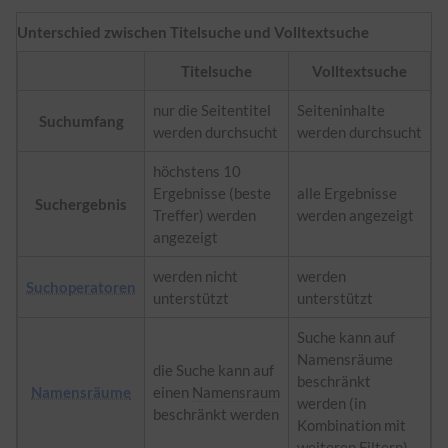
Unterschied zwischen Titelsuche und Volltextsuche
Titelsuche
Volltextsuche
nur die Seitentitel
Seiteninhalte
Suchumfang
werden durchsucht
werden durchsucht
höchstens 10
Ergebnisse (beste
alle Ergebnisse
Suchergebnis
Treffer) werden
werden angezeigt
angezeigt
werden nicht
werden
Suchoperatoren
unterstützt
unterstützt
Suche kann auf
Namensräume
die Suche kann auf
beschränkt
Namensräume
einen
Namensraum
werden (in
beschränkt werden
Kombination mit
weiteren Filtern)