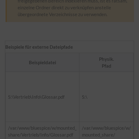
freigegebenen Bereich indexieren muss, ist es ratsam,
einzelne Ordner direkt zu verknüpfen anstelle
übergeordnete Verzeichnisse zu verwenden.
Beispiele für externe Dateipfade
Physik.
Beispieldatei
Pfad
f
h
S:\Vertrieb\Info\Glossar.pdf
S:\
D
h
i
/var/www/bluespice/w/mounted_
/var/www/bluespice/w/
share/Vertrieb/Info/Glossar.pdf
mounted_share/