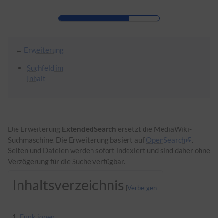
Zur Kopfleiste
Zur Hauptnavigation
Zu den Seitenwerkzeugen
Zum Arbeitsbereich
←
Erweiterung
Suchfeld im
Inhalt
Die Erweiterung
ExtendedSearch
ersetzt die MediaWiki-
Suchmaschine. Die Erweiterung basiert auf
OpenSearch
.
Seiten und Dateien werden sofort indexiert und sind daher ohne
Verzögerung für die Suche verfügbar.
Inhaltsverzeichnis
1
Funktionen