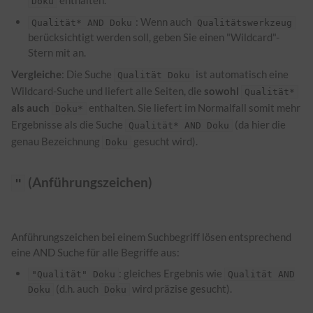
Doku
: Wenn auch
Qualität* AND Doku
Qualitätswerkzeug
berücksichtigt werden soll, geben Sie einen "Wildcard"-
Stern mit an.
Vergleiche
: Die Suche
ist automatisch eine
Qualität Doku
Wildcard-Suche und liefert alle Seiten, die
sowohl
Qualität*
als auch
enthalten. Sie liefert im Normalfall somit mehr
Doku*
Ergebnisse als die Suche
(da hier die
Qualität* AND Doku
genau Bezeichnung
gesucht wird).
Doku
(Anführungszeichen)
"
Anführungszeichen bei einem Suchbegriff lösen entsprechend
eine AND Suche für alle Begriffe aus:
: gleiches Ergebnis wie
"Qualität" Doku
Qualität AND
(d.h. auch
wird präzise gesucht).
Doku
Doku