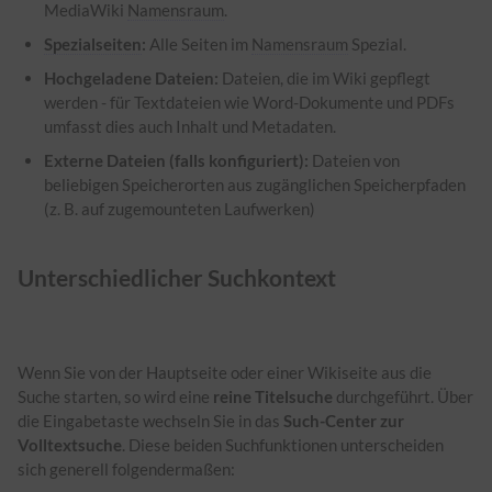
MediaWiki
Namensraum
.
Spezialseiten
:
Alle Seiten im
Namensraum
Spezial.
Hochgeladene Dateien:
Dateien, die im Wiki gepflegt
werden - für Textdateien wie Word-Dokumente und PDFs
umfasst dies auch Inhalt und Metadaten.
Externe Dateien (falls konfiguriert):
Dateien von
beliebigen Speicherorten aus zugänglichen Speicherpfaden
(z. B. auf zugemounteten Laufwerken)
Unterschiedlicher Suchkontext
Wenn Sie von der Hauptseite oder einer Wikiseite aus die
Suche starten, so wird eine
reine Titelsuche
durchgeführt. Über
die Eingabetaste wechseln Sie in das
Such-Center zur
Volltextsuche
. Diese beiden Suchfunktionen unterscheiden
sich generell folgendermaßen: