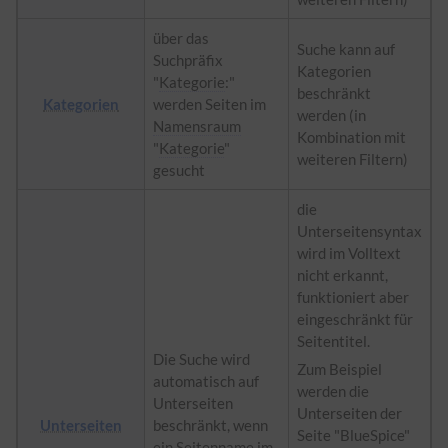
über das
Suche kann auf
Suchpräfix
Kategorien
"
Kategorie
:"
beschränkt
Kategorien
werden Seiten im
werden (in
Namensraum
Kombination mit
"
Kategorie
"
weiteren Filtern)
gesucht
die
Unterseitensyntax
wird im Volltext
nicht erkannt,
funktioniert aber
eingeschränkt für
Seitentitel.
Die Suche wird
Zum Beispiel
automatisch auf
werden die
Unterseiten
Unterseiten der
Unterseiten
beschränkt, wenn
Seite "BlueSpice"
ein Seitenname im