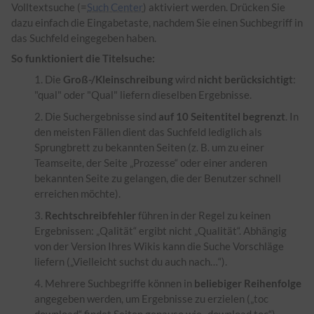
Volltextsuche (=
Such Center
) aktiviert werden. Drücken Sie
dazu einfach die Eingabetaste, nachdem Sie einen Suchbegriff in
das Suchfeld eingegeben haben.
So funktioniert die Titelsuche:
Die
Groß-/Kleinschreibung
wird
nicht berücksichtigt
:
"qual" oder "Qual" liefern dieselben Ergebnisse.
Die Suchergebnisse sind
auf 10 Seitentitel begrenzt
. In
den meisten Fällen dient das Suchfeld lediglich als
Sprungbrett zu bekannten Seiten (z. B. um zu einer
Teamseite, der Seite „Prozesse“ oder einer anderen
bekannten Seite zu gelangen, die der Benutzer schnell
erreichen möchte).
Rechtschreibfehler
führen in der Regel zu keinen
Ergebnissen: „Qalität“ ergibt nicht „Qualität“. Abhängig
von der Version Ihres Wikis kann die Suche Vorschläge
liefern („Vielleicht suchst du auch nach…“).
Mehrere Suchbegriffe können in
beliebiger Reihenfolge
angegeben werden, um Ergebnisse zu erzielen („toc
download“ findet Seiten genauso wie „download toc“).