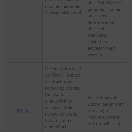
über "BlueSpice/*"
Suchfeld mit einem
gefunden, können
Schrägstrich endet
aber nicht
differenzierter
über mehrere
Wildcards
zusätzlich
eingeschränkt
werden.
Die Suche kann auf
den Buch-Kontext
des Buches der
gerade geladenen
Buchseite
Suche kann auf
eingeschränkt
Bücher beschränkt
werden. Ist die
Bücher
werden (in
gerade geladene
Kombination mit
Seite nicht mit
weiteren Filtern)
einem Buch