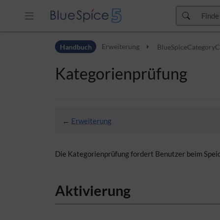
Zur Kopfleiste
Handbuch
Erweiterung
BlueSpiceCategory
Zur Hauptnavigation
Zu den Seitenwerkzeugen
Kategorienprüfung
Zum Arbeitsbereich
←
Erweiterung
Die Kategorienprüfung fordert Benutzer beim Speich
Aktivierung