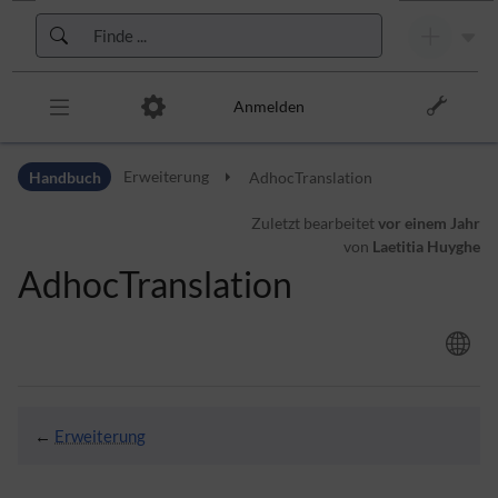
Zur Kopfleiste
Zur Hauptnavigation
Zu den Seitenwerkzeugen
Zum Arbeitsbereich
Anmelden
Handbuch
Erweiterung
AdhocTranslation
Zuletzt bearbeitet
vor einem Jahr
von
Laetitia Huyghe
AdhocTranslation
←
Erweiterung