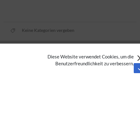
Keine Kategorien vergeben
Datenschutz
Diese Website verwendet Cookies, um die
Nutzungsbedingungen
Benutzerfreundlichkeit zu verbessern.
Impressum
Barrierefreiheit
Analysedienste