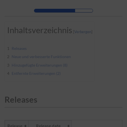
Zur Kopfleiste
Zur Hauptnavigation
Zu den Seitenwerkzeugen
Zum Arbeitsbereich
Inhaltsverzeichnis
1
Releases
2
Neue und verbesserte Funktionen
3
Hinzugefügte Erweiterungen (8)
4
Entfernte Erweiterungen (2)
Releases
Release
Release date