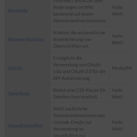
Informiert Benutzer über
Änderungen im Wiki
Hallo
NotifyMe
basierend auf einem
Welt!
Abonnementmechanismus.
Schaltet die automatische
Hallo
NumberHeadings
Nummerierung von
Welt!
Überschriften um.
Ermöglicht die
Verwendung von OAuth
OAuth
MediaWiki
1.0a und OAuth 2.0 für die
API-Autorisierung.
Bietet eine
CSS
-Klasse für
Hallo
TableTools
Tabellen (barrierefrei).
Welt!
Stellt zusätzliche
Tastenkombinationen und
Unicode-Emojis zur
Hallo
VisualEditorPlus
Verwendung im
Welt!
VisualEditor zur