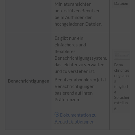
Dateien
Miniaturansichten
unterstützen Benutzer
beim Auffinden der
hochgeladenen Dateien.
Es gibt nun ein
einfacheres und
flexibleres
Benachrichtigungssystem,
das leichter zu verwalten
Bena
chrichtig
und zu verstehen ist.
ungsabo
Benutzer abonnieren jetzt
Benachrichtigungen
s
Benachrichtigungen
(englisch
e
basierend auf ihren
Sprachei
Präferenzen.
nstellun
g)
Dokumentation zu
Benachrichtigungen