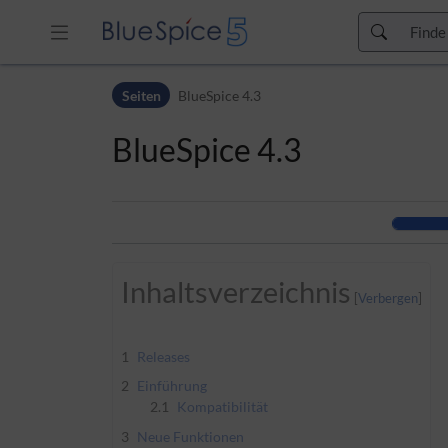
Zur Kopfleiste
Seiten
BlueSpice 4.3
Zur Hauptnavigation
Zu den Seitenwerkzeugen
BlueSpice 4.3
Zum Arbeitsbereich
Inhaltsverzeichnis
1
Releases
2
Einführung
2.1
Kompatibilität
3
Neue Funktionen