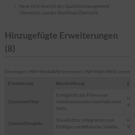
Neue Grid-Ansicht des Qualitätsmanagement
Überblicks und der Workflow-Übersicht.
Hinzugefügte Erweiterungen
(8)
Developer: MW=MediaWiki extension; HW=Hallo Welt! extensi
Erweiterung
Beschreibung
Ent
Ermöglicht das Filtern von
Hal
ContainerFilter
Inhaltselementen innerhalb einer
Wel
Seite.
VisualEditor-Integration zum
Hal
ContentDroplets
Einfügen vordefinierter Inhalte.
Wel