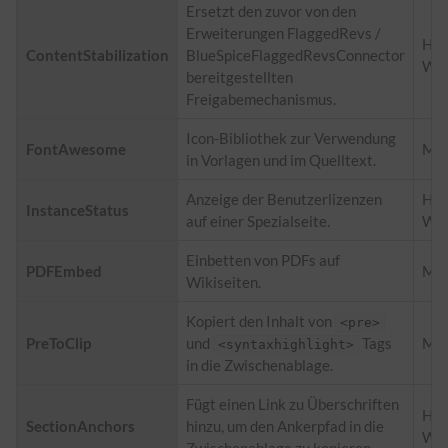
Ersetzt den zuvor von den
Erweiterungen FlaggedRevs /
Hal
ContentStabilization
BlueSpiceFlaggedRevsConnector
Wel
bereitgestellten
Freigabemechanismus.
Icon-Bibliothek zur Verwendung
FontAwesome
Med
in Vorlagen und im Quelltext.
Anzeige der Benutzerlizenzen
Hal
InstanceStatus
auf einer Spezialseite.
Wel
Einbetten von PDFs auf
PDFEmbed
Med
Wikiseiten.
Kopiert den Inhalt von
<pre>
PreToClip
und
Tags
Med
<syntaxhighlight>
in die Zwischenablage.
Fügt einen Link zu Überschriften
Hal
SectionAnchors
hinzu, um den Ankerpfad in die
Wel
Zwischenablage zu kopieren.