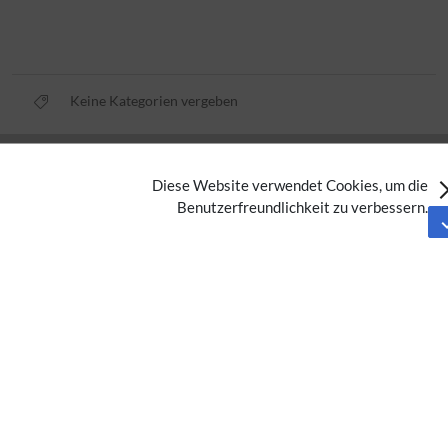
Keine Kategorien vergeben
Datenschutz
Diese Website verwendet Cookies, um die
Nutzungsbedingungen
Benutzerfreundlichkeit zu verbessern.
Impressum
Barrierefreiheit
Analysedienste