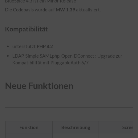
BlueSpice 4.3 ist ein Minor Release
Die Codebasis wurde auf
MW 1.39
aktualisiert.
Kompatibilität
unterstützt
PHP 8.2
LDAP, Simple SAMLphp, OpenIDConnect : Upgrade zur
Kompatibilität mit PluggableAuth 6/7
Neue Funktionen
Funktion
Beschreibung
Screen