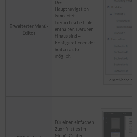
Die
Hauptnavigation
kann jetzt
hierarchische Links
Erweiterter Menü-
enthalten. Darüber
Editor
hinaus sind 4
Konfigurationen der
Seitenleiste
möglich.
Hierarchische Nav
Für einen einfachen
Zugriff ist es im
Menü „Content