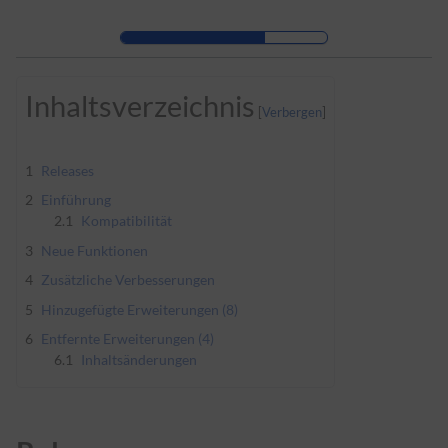
Zur Kopfleiste
Zur Hauptnavigation
Zu den Seitenwerkzeugen
Zum Arbeitsbereich
Inhaltsverzeichnis
1
Releases
2
Einführung
2.1
Kompatibilität
3
Neue Funktionen
4
Zusätzliche Verbesserungen
5
Hinzugefügte Erweiterungen (8)
6
Entfernte Erweiterungen (4)
6.1
Inhaltsänderungen