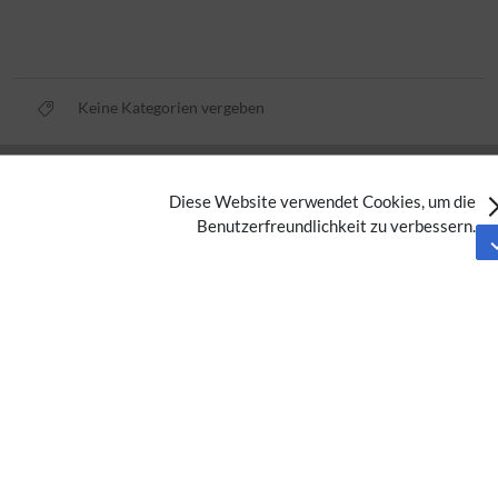
Keine Kategorien vergeben
Datenschutz
Diese Website verwendet Cookies, um die
Nutzungsbedingungen
Benutzerfreundlichkeit zu verbessern.
Impressum
Barrierefreiheit
Analysedienste