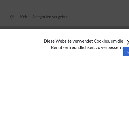
Keine Kategorien vergeben
Datenschutz
Diese Website verwendet Cookies, um die
Nutzungsbedingungen
Benutzerfreundlichkeit zu verbessern.
Impressum
Barrierefreiheit
Analysedienste