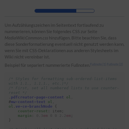
Zur Kopfleiste
Zur Hauptnavigation
Zu den Seitenwerkzeugen
Zum Arbeitsbereich
Um Aufzählungszeichen im Seitentext fortlaufend zu
nummerieren, können Sie folgendes
CSS
zur Seite
MediaWiki:Common.css
hinzufügen. Bitte beachten Sie, dass
diese Sonderformatierung eventuell nicht genutzt werden kann,
wenn Sie mit
CSS
-Deklarationen aus anderen Stylesheets im
Wiki nicht vereinbar ist.
Fußnote [1]
Fußnote [2]
Beispiel für separiert nummerierte Fußnoten.
/* Styles for formatting sub-ordered-list-items 
with 1.1., 1.1.1., etc.)*/
/* First, set all numbered lists to use counter-
reset */
.
pdfcreator-page-content
ol
,
#
mw-content-text
ol
,
ol
.
ve-ce-branchNode
{
counter-reset
:
item
;
margin
:
0.3
em
0
0
2.2
em
;
}