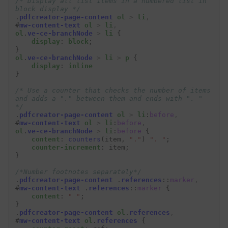
/* Display all list items in a numbered list in 
block display */
.
pdfcreator-page-content
ol
>
li
,
#
mw-content-text
ol
>
li
,
ol
.
ve-ce-branchNode
>
li
{
display
:
block
;
}
ol
.
ve-ce-branchNode
>
li
>
p
{
display
:
inline
}
/* Use a counter that checks the number of items 
and adds a "." between them and ends with ". " 
*/
.
pdfcreator-page-content
ol
>
li
:
before
,
#
mw-content-text
ol
>
li
:
before
,
ol
.
ve-ce-branchNode
>
li
:
before
{
content
:
counters
(
item
,
"."
)
". "
;
counter-increment
:
item
;
}
/*Number footnotes separately*/
.
pdfcreator-page-content
.
references
::
marker
,
#
mw-content-text
.
references
::
marker
{
content
:
" "
;
}
.
pdfcreator-page-content
ol
.
references
,
#
mw-content-text
ol
.
references
{