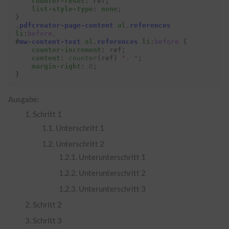
counter-reset
:
ref
;
list-style-type
:
none
;
}
.
pdfcreator-page-content
ol
.
references
li
:
before
,
#
mw-content-text
ol
.
references
li
:
before
{
counter-increment
:
ref
;
content
:
counter
(
ref
)
". "
;
margin-right
:
0
;
}
Ausgabe:
Schritt 1
Unterschritt 1
Unterschritt 2
Unterunterschritt 1
Unterunterschritt 2
Unterunterschritt 3
Schritt 2
Schritt 3