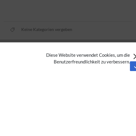
Keine Kategorien vergeben
Datenschutz
Diese Website verwendet Cookies, um die
Nutzungsbedingungen
Benutzerfreundlichkeit zu verbessern.
Impressum
Barrierefreiheit
Analysedienste